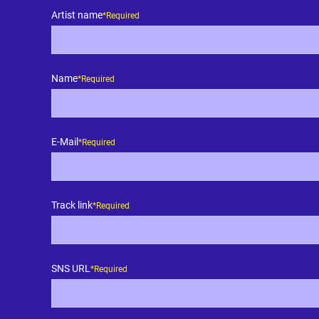
Artist name
*Required
Name
*Required
E-Mail
*Required
Track link
*Required
SNS URL
*Required