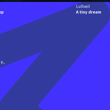
Lullveil
A tiny dream
です。