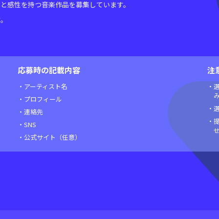
自の視点と感性を持つ音楽作品を募集しています。
す。
応募時の記載内容
注
・アーティスト名
・
・プロフィール
・
・連絡先
・
・SNS
・公式サイト（任意）