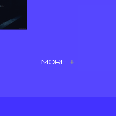
+
MORE