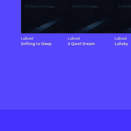
Lullveil
Lullveil
Lullveil
Drifting to Sleep
A Quiet Dream
Lullaby