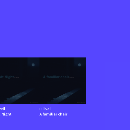
veil
Lullveil
t Night
A familiar chair