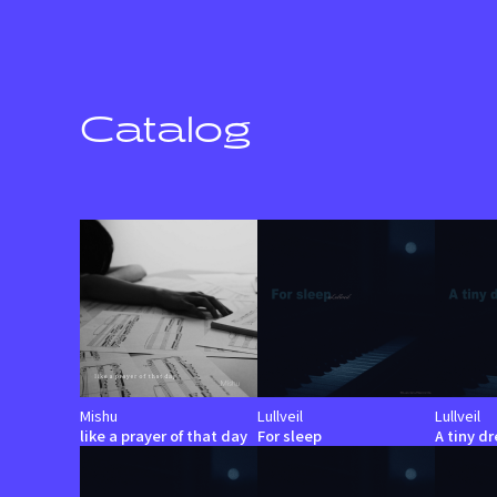
Catalog
Mishu
Lullveil
Lullveil
like a prayer of that day
For sleep
A tiny d