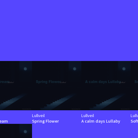
Lullveil
Lullveil
Lull
ream
Spring Flower
A calm days Lullaby
Sof