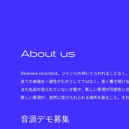
Lullveil
Mishu
Lullaby
like a 
About us
Blueview recordsは、ジャンルの枠にとらわれる
全ての楽曲を一過性のものとしてではなく、長く響き続け
まだ名前の知られていない才能や、新しい表現の可能性に
新しい表現が、自然に受け入れられる場所を創ること。そ
音源デモ募集