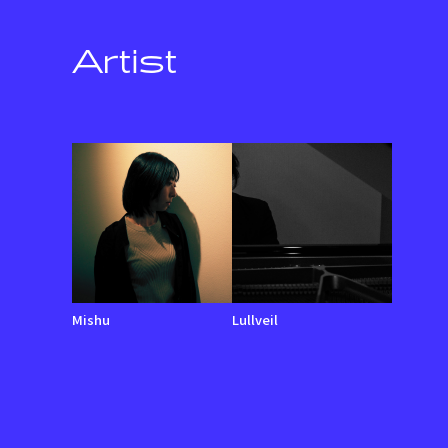
Artist
Mishu
Lullveil